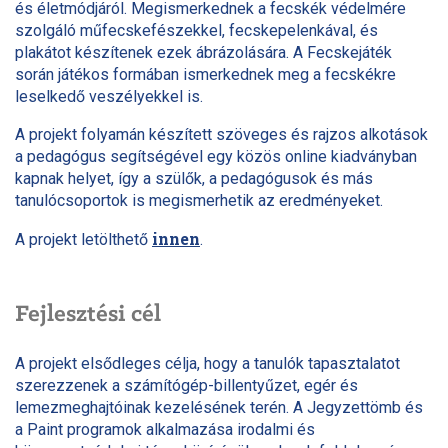
és életmódjáról. Megismerkednek a fecskék védelmére
szolgáló műfecskefészekkel, fecskepelenkával, és
plakátot készítenek ezek ábrázolására. A Fecskejáték
során játékos formában ismerkednek meg a fecskékre
leselkedő veszélyekkel is.
A projekt folyamán készített szöveges és rajzos alkotások
a pedagógus segítségével egy közös online kiadványban
kapnak helyet, így a szülők, a pedagógusok és más
tanulócsoportok is megismerhetik az eredményeket.
innen
A projekt letölthető
.
Fejlesztési cél
A projekt elsődleges célja, hogy a tanulók tapasztalatot
szerezzenek a számítógép-billentyűzet, egér és
lemezmeghajtóinak kezelésének terén. A Jegyzettömb és
a Paint programok alkalmazása irodalmi és