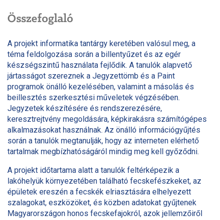
Összefoglaló
A projekt informatika tantárgy keretében valósul meg, a
téma feldolgozása során a billentyűzet és az egér
készségszintű használata fejlődik. A tanulók alapvető
jártasságot szereznek a Jegyzettömb és a Paint
programok önálló kezelésében, valamint a másolás és
beillesztés szerkesztési műveletek végzésében.
Jegyzetek készítésére és rendszerezésére,
keresztrejtvény megoldására, képkirakásra számítógépes
alkalmazásokat használnak. Az önálló információgyűjtés
során a tanulók megtanulják, hogy az interneten elérhető
tartalmak megbízhatóságáról mindig meg kell győződni.
A projekt időtartama alatt a tanulók feltérképezik a
lakóhelyük környezetében található fecskefészkeket, az
épületek ereszén a fecskék elriasztására elhelyezett
szalagokat, eszközöket, és közben adatokat gyűjtenek
Magyarországon honos fecskefajokról, azok jellemzőiről