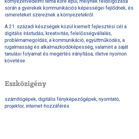
környezetvédelmi téma köré épül, melynek feldolgozása
során a gyerekek kommunikációs képességei fejlődnek, és
ismereteket szereznek a környezetekről.
A 21. századi készségek közül kiemelt fejlesztési cél a
digitális írástudás, kreativitás, felelősségvállalás,
problémamegoldás, a kommunikáció, együttműködés, a
rugalmasság és alkalmazkodóképesség, valamint a saját
tanulási folyamat és megértés irányítása, illetve nyomon
követése.
Eszközigény
számítógépek, digitális fényképezőgépek, nyomtató,
projektor, internet-hozzáférés