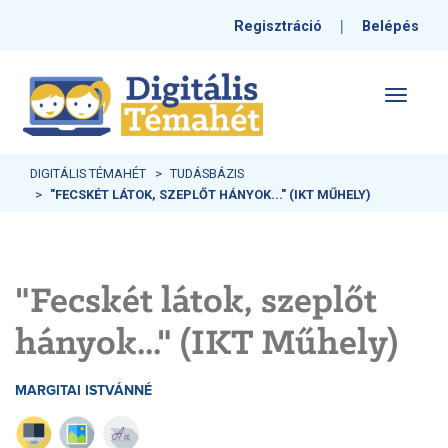
|
Regisztráció
Belépés
Toggle
navigati
DIGITÁLIS TÉMAHÉT
TUDÁSBÁZIS
"FECSKÉT LÁTOK, SZEPLŐT HÁNYOK..." (IKT MŰHELY)
"Fecskét látok, szeplőt
hányok..." (IKT Műhely)
MARGITAI ISTVÁNNÉ