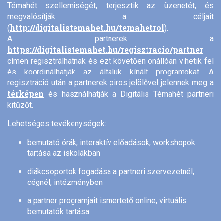
Témahét szellemiségét, terjesztik az üzenetét, és
megvalósítják a céljait
http://digitalistemahet.hu/temahetrol
(
).
A partnerek a
https://digitalistemahet.hu/regisztracio/partner
címen regisztrálhatnak és ezt követően önállóan vihetik fel
és koordinálhatják az általuk kínált programokat. A
regisztráció után a partnerek piros jelölővel jelennek meg a
térképen
és használhatják a Digitális Témahét partneri
kitűzőt.
Lehetséges tevékenységek:
bemutató órák, interaktív előadások, workshopok
tartása az iskolákban
diákcsoportok fogadása a partneri szervezetnél,
cégnél, intézményben
a partner programjait ismertető online, virtuális
bemutatók tartása