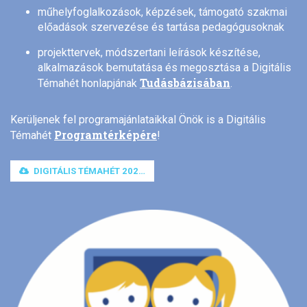
műhelyfoglalkozások, képzések, támogató szakmai
előadások szervezése és tartása pedagógusoknak
projekttervek, módszertani leírások készítése,
alkalmazások bemutatása és megosztása a Digitális
Tudásbázisában
Témahét honlapjának
.
Kerüljenek fel programajánlataikkal Önök is a Digitális
Programtérképére
Témahét
!
DIGITÁLIS TÉMAHÉT 2026 - PARTNER KITŰZŐK