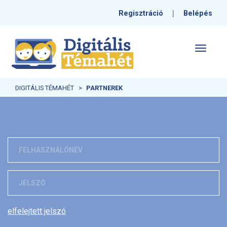
|
Regisztráció
Belépés
Toggle
navigati
DIGITÁLIS TÉMAHÉT
PARTNEREK
elfelejtett jelszó