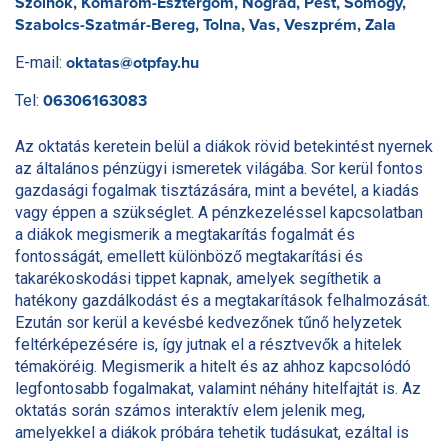
Szolnok, Komárom-Esztergom, Nógrád, Pest, Somogy,
Szabolcs-Szatmár-Bereg, Tolna, Vas, Veszprém, Zala
E-mail:
oktatas@otpfay.hu
Tel:
06306163083
Az oktatás keretein belül a diákok rövid betekintést nyernek
az általános pénzügyi ismeretek világába. Sor kerül fontos
gazdasági fogalmak tisztázására, mint a bevétel, a kiadás
vagy éppen a szükséglet. A pénzkezeléssel kapcsolatban
a diákok megismerik a megtakarítás fogalmát és
fontosságát, emellett különböző megtakarítási és
takarékoskodási tippet kapnak, amelyek segíthetik a
hatékony gazdálkodást és a megtakarítások felhalmozását.
Ezután sor kerül a kevésbé kedvezőnek tűnő helyzetek
feltérképezésére is, így jutnak el a résztvevők a hitelek
témaköréig. Megismerik a hitelt és az ahhoz kapcsolódó
legfontosabb fogalmakat, valamint néhány hitelfajtát is. Az
oktatás során számos interaktív elem jelenik meg,
amelyekkel a diákok próbára tehetik tudásukat, ezáltal is