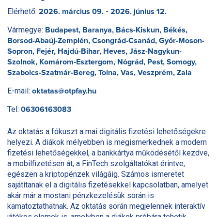
Elérhető:
-
2026. március 09.
2026. június 12.
Vármegye:
Budapest, Baranya, Bács-Kiskun, Békés,
Borsod-Abaúj-Zemplén, Csongrád-Csanád, Győr-Moson-
Sopron, Fejér, Hajdú-Bihar, Heves, Jász-Nagykun-
Szolnok, Komárom-Esztergom, Nógrád, Pest, Somogy,
Szabolcs-Szatmár-Bereg, Tolna, Vas, Veszprém, Zala
E-mail:
oktatas@otpfay.hu
Tel:
06306163083
Az oktatás a fókuszt a mai digitális fizetési lehetőségekre
helyezi. A diákok mélyebben is megismerkednek a modern
fizetési lehetőségekkel, a bankkártya működésétől kezdve,
a mobilfizetésen át, a FinTech szolgáltatókat érintve,
egészen a kriptopénzek világáig. Számos ismeretet
sajátítanak el a digitális fizetésekkel kapcsolatban, amelyet
akár már a mostani pénzkezelésük során is
kamatoztathatnak. Az oktatás során megjelennek interaktív
játékos elemek is, amelyben a diákok próbára tehetik