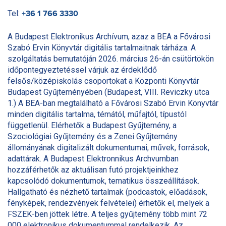
Tel:
+36 1 766 3330
A Budapest Elektronikus Archívum, azaz a BEA a Fővárosi
Szabó Ervin Könyvtár digitális tartalmaitnak tárháza. A
szolgáltatás bemutatóján 2026. március 26-án csütörtökön
időpontegyeztetéssel várjuk az érdeklődő
felsős/középiskolás csoportokat a Központi Könyvtár
Budapest Gyűjteményében (Budapest, VIII. Reviczky utca
1.) A BEA-ban megtalálható a Fővárosi Szabó Ervin Könyvtár
minden digitális tartalma, témától, műfajtól, típustól
függetlenül. Elérhetők a Budapest Gyűjtemény, a
Szociológiai Gyűjtemény és a Zenei Gyűjtemény
állományának digitalizált dokumentumai, művek, források,
adattárak. A Budapest Elektronnikus Archvumban
hozzáférhetők az aktuálisan futó projektjeinkhez
kapcsolódó dokumentumok, tematikus összeállítások.
Hallgatható és nézhető tartalmak (podcastok, előadások,
fényképek, rendezvények felvételei) érhetők el, melyek a
FSZEK-ben jöttek létre. A teljes gyűjtemény több mint 72
000 elektronikus dokumentummal rendelkezik. Az