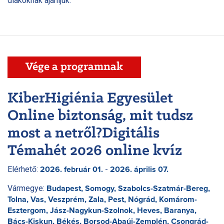
diákoknak ajánljuk.
Vége a programnak
KiberHigiénia Egyesület
Online biztonság, mit tudsz
most a netről?Digitális
Témahét 2026 online kvíz
Elérhető:
-
2026. február 01.
2026. április 07.
Vármegye:
Budapest, Somogy, Szabolcs-Szatmár-Bereg,
Tolna, Vas, Veszprém, Zala, Pest, Nógrád, Komárom-
Esztergom, Jász-Nagykun-Szolnok, Heves, Baranya,
Bács-Kiskun, Békés, Borsod-Abaúj-Zemplén, Csongrád-