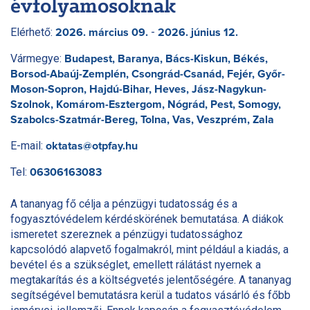
évfolyamosoknak
Elérhető:
-
2026. március 09.
2026. június 12.
Vármegye:
Budapest, Baranya, Bács-Kiskun, Békés,
Borsod-Abaúj-Zemplén, Csongrád-Csanád, Fejér, Győr-
Moson-Sopron, Hajdú-Bihar, Heves, Jász-Nagykun-
Szolnok, Komárom-Esztergom, Nógrád, Pest, Somogy,
Szabolcs-Szatmár-Bereg, Tolna, Vas, Veszprém, Zala
E-mail:
oktatas@otpfay.hu
Tel:
06306163083
A tananyag fő célja a pénzügyi tudatosság és a
fogyasztóvédelem kérdéskörének bemutatása. A diákok
ismeretet szereznek a pénzügyi tudatossághoz
kapcsolódó alapvető fogalmakról, mint például a kiadás, a
bevétel és a szükséglet, emellett rálátást nyernek a
megtakarítás és a költségvetés jelentőségére. A tananyag
segítségével bemutatásra kerül a tudatos vásárló és főbb