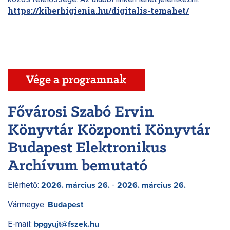
https://kiberhigienia.hu/digitalis-temahet/
Vége a programnak
Fővárosi Szabó Ervin
Könyvtár Központi Könyvtár
Budapest Elektronikus
Archívum bemutató
Elérhető:
-
2026. március 26.
2026. március 26.
Vármegye:
Budapest
E-mail:
bpgyujt@fszek.hu