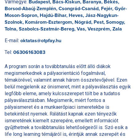
Vármegye:
Budapest, Bács-Kiskun, Baranya, Békés,
Borsod-Abaúj-Zemplén, Csongrád-Csanád, Fejér, Győr-
Moson-Sopron, Hajdú-Bihar, Heves, Jász-Nagykun-
Szolnok, Komárom-Esztergom, Nógrád, Pest, Somogy,
Tolna, Szabolcs-Szatmár-Bereg, Vas, Veszprém, Zala
E-mail:
oktatas@otpfay.hu
Tel:
06306163083
A program során a továbbtanulás előtt álló diákok
megismerkednek a pályaorientáció fogalmával,
témakörével, valamint annak három összetevőjével. Ezen
belül megjelenik az önismeret, mint a pályaválasztás egyik
legfőbb eleme, amely kulcsszerepet tölt be a tudatos
pályaválasztásban. Megismerik, miért fontos a
pályaismeret és a munkaerőpiaci ismeretekbe is
betekintést nyernek. Rálátást kapnak ezen tényezők
ismeretének kiemelt szerepére, emellett információt
gyűjthetnek a továbbtanulás lehetőségeiről is. Szó esik a
life long learning témájáról is, érintjük annak szerepét és