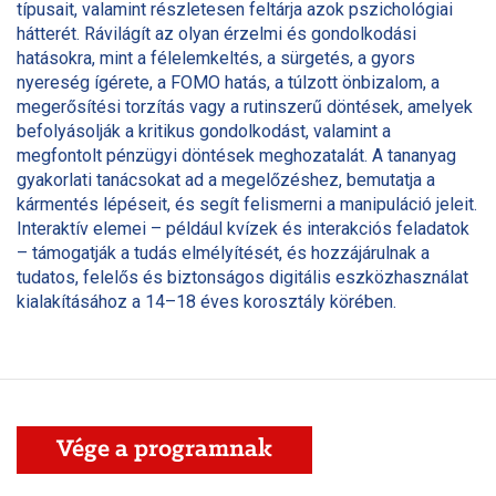
típusait, valamint részletesen feltárja azok pszichológiai
hátterét. Rávilágít az olyan érzelmi és gondolkodási
hatásokra, mint a félelemkeltés, a sürgetés, a gyors
nyereség ígérete, a FOMO hatás, a túlzott önbizalom, a
megerősítési torzítás vagy a rutinszerű döntések, amelyek
befolyásolják a kritikus gondolkodást, valamint a
megfontolt pénzügyi döntések meghozatalát. A tananyag
gyakorlati tanácsokat ad a megelőzéshez, bemutatja a
kármentés lépéseit, és segít felismerni a manipuláció jeleit.
Interaktív elemei – például kvízek és interakciós feladatok
– támogatják a tudás elmélyítését, és hozzájárulnak a
tudatos, felelős és biztonságos digitális eszközhasználat
kialakításához a 14–18 éves korosztály körében.
Vége a programnak