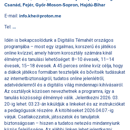
Csanád, Fejér, Győr-Moson-Sopron, Hajdú-Bihar
E-mail:
info.khe@proton.me
Tel:
...
Idén is bekapcsolódunk a Digitális Témahét országos
programjába – most egy izgalmas, korszerű és játékos
online kvízzel, amely három korosztály számára kínál
élményt és tanulási lehetőséget: 8–10 évesek, 11–14
évesek, 15–18 évesek. A 45 perces online kvíz célja, hogy
a diákok játékos formában teszteljék és bővítsék tudásukat
az internetbiztonságról, tudatos online jelenlétről,
adatvédelemről és a digitális világ mindennapi kihívásairól.
Az osztályok közösen nevezhetnek a programra, így a
tanulás közösségi élménnyé válik. Jelentkezni 2026. 03.
20-ig lehet. 03.23-án kiküldjük a linkeket és az instrukciókat
a pedagógusok részére. A kitöltéseket 2026.04.07.-ig
várjuk. Csatlakozzatok, játsszatok és tanuljatok
biztonságosan – hiszen a tudatos netezés mindannyiunk
közös felelőssége. Az alábbi linken lehet jelentkezni: