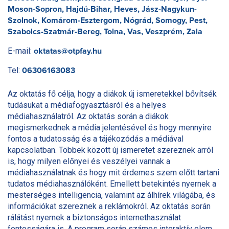
Moson-Sopron, Hajdú-Bihar, Heves, Jász-Nagykun-
Szolnok, Komárom-Esztergom, Nógrád, Somogy, Pest,
Szabolcs-Szatmár-Bereg, Tolna, Vas, Veszprém, Zala
E-mail:
oktatas@otpfay.hu
Tel:
06306163083
Az oktatás fő célja, hogy a diákok új ismeretekkel bővítsék
tudásukat a médiafogyasztásról és a helyes
médiahasználatról. Az oktatás során a diákok
megismerkednek a média jelentésével és hogy mennyire
fontos a tudatosság és a tájékozódás a médiával
kapcsolatban. Többek között új ismeretet szereznek arról
is, hogy milyen előnyei és veszélyei vannak a
médiahasználatnak és hogy mit érdemes szem előtt tartani
tudatos médiahasználóként. Emellett betekintés nyernek a
mesterséges intelligencia, valamint az álhírek világába, és
információkat szereznek a reklámokról. Az oktatás során
rálátást nyernek a biztonságos internethasználat
fontosságára is. A program során számos interaktív elem