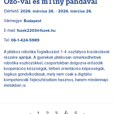
Ozo-val és mTiny pandával
Elérhető:
-
2026. március 26.
2026. március 26.
Vármegye:
Budapest
E-mail:
fszek2203@fszek.hu
Tel:
06-1-424-5989
A játékos robotika foglalkozást 1-4. osztályos kisiskolások
részére ajánljuk. A gyerekek játékosan ismerkedhetnek
robotika eszközökkel, csoportokban dolgozva erősödik
kooperációs készségük, térbeli orientációs képességük,
logikus gondolkodásuk, mely nem csak a digitális
kompetenciák fejlesztésében hasznos, hanem mindennapi
életükben is.
4
‹
1
2
3
5
›