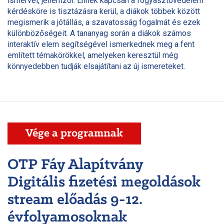
ismérvei, jellemzői. Ennek kapcsán a fogyasztóvédelem
kérdésköre is tisztázásra kerül, a diákok többek között
megismerik a jótállás, a szavatosság fogalmát és ezek
különbözőségeit. A tananyag során a diákok számos
interaktív elem segítségével ismerkednek meg a fent
említett témakörökkel, amelyeken keresztül még
könnyedebben tudják elsajátítani az új ismereteket.
Vége a programnak
OTP Fáy Alapítvány
Digitális fizetési megoldások
stream előadás 9-12.
évfolyamosoknak