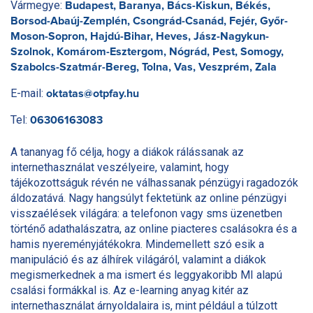
Vármegye:
Budapest, Baranya, Bács-Kiskun, Békés,
Borsod-Abaúj-Zemplén, Csongrád-Csanád, Fejér, Győr-
Moson-Sopron, Hajdú-Bihar, Heves, Jász-Nagykun-
Szolnok, Komárom-Esztergom, Nógrád, Pest, Somogy,
Szabolcs-Szatmár-Bereg, Tolna, Vas, Veszprém, Zala
E-mail:
oktatas@otpfay.hu
Tel:
06306163083
A tananyag fő célja, hogy a diákok rálássanak az
internethasználat veszélyeire, valamint, hogy
tájékozottságuk révén ne válhassanak pénzügyi ragadozók
áldozatává. Nagy hangsúlyt fektetünk az online pénzügyi
visszaélések világára: a telefonon vagy sms üzenetben
történő adathalászatra, az online piacteres csalásokra és a
hamis nyereményjátékokra. Mindemellett szó esik a
manipuláció és az álhírek világáról, valamint a diákok
megismerkednek a ma ismert és leggyakoribb MI alapú
csalási formákkal is. Az e-learning anyag kitér az
internethasználat árnyoldalaira is, mint például a túlzott