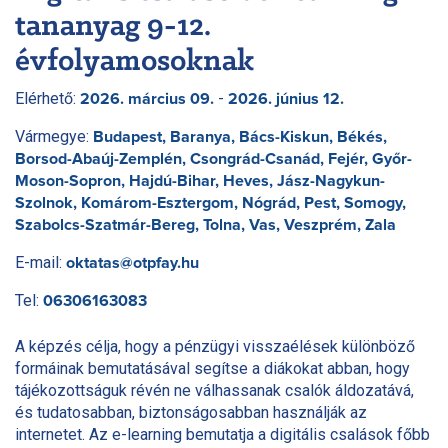
tananyag 9-12.
évfolyamosoknak
Elérhető:
-
2026. március 09.
2026. június 12.
Vármegye:
Budapest, Baranya, Bács-Kiskun, Békés,
Borsod-Abaúj-Zemplén, Csongrád-Csanád, Fejér, Győr-
Moson-Sopron, Hajdú-Bihar, Heves, Jász-Nagykun-
Szolnok, Komárom-Esztergom, Nógrád, Pest, Somogy,
Szabolcs-Szatmár-Bereg, Tolna, Vas, Veszprém, Zala
E-mail:
oktatas@otpfay.hu
Tel:
06306163083
A képzés célja, hogy a pénzügyi visszaélések különböző
formáinak bemutatásával segítse a diákokat abban, hogy
tájékozottságuk révén ne válhassanak csalók áldozatává,
és tudatosabban, biztonságosabban használják az
internetet. Az e-learning bemutatja a digitális csalások főbb